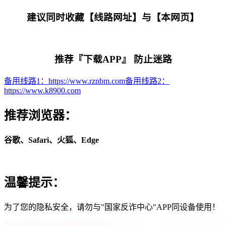
建议同时收藏【线路网址】与【本网页】
推荐『下载APP』 防止迷路
备用线路
1
：
https://www.rznbm.com
备用线路
2
：
https://www.k8900.com
推荐浏览器：
谷歌、Safari、火狐、Edge
温馨提示：
为了您的隐私安全，请勿与"国家反诈中心"APP同设备使用！