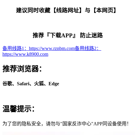
建议同时收藏【线路网址】与【本网页】
推荐『下载APP』 防止迷路
备用线路
1
：
https://www.rznbm.com
备用线路
2
：
https://www.k8900.com
推荐浏览器：
谷歌、Safari、火狐、Edge
温馨提示：
为了您的隐私安全，请勿与"国家反诈中心"APP同设备使用！