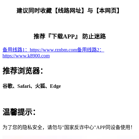
建议同时收藏【线路网址】与【本网页】
推荐『下载APP』 防止迷路
备用线路
1
：
https://www.rznbm.com
备用线路
2
：
https://www.k8900.com
推荐浏览器：
谷歌、Safari、火狐、Edge
温馨提示：
为了您的隐私安全，请勿与"国家反诈中心"APP同设备使用！