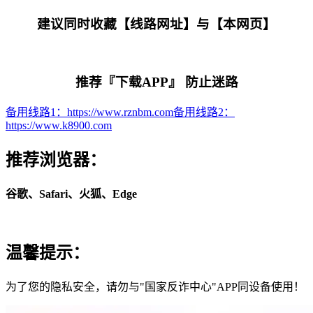
建议同时收藏【线路网址】与【本网页】
推荐『下载APP』 防止迷路
备用线路
1
：
https://www.rznbm.com
备用线路
2
：
https://www.k8900.com
推荐浏览器：
谷歌、Safari、火狐、Edge
温馨提示：
为了您的隐私安全，请勿与"国家反诈中心"APP同设备使用！