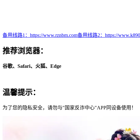
备用线路
1
：
https://www.rznbm.com
备用线路
2
：
https://www.k89
推荐浏览器：
谷歌、Safari、火狐、Edge
温馨提示：
为了您的隐私安全，请勿与"国家反诈中心"APP同设备使用！