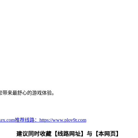
您带来最舒心的游戏体验。
kex.com
推荐线路：
https://www.plov9r.com
建议同时收藏【线路网址】与【本网页】