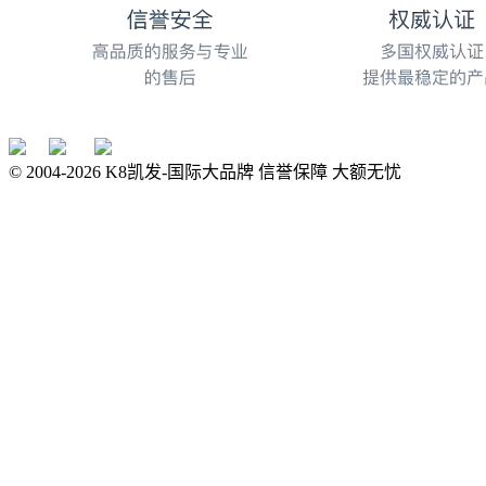
© 2004-
2026
K8凯发-国际大品牌 信誉保障 大额无忧