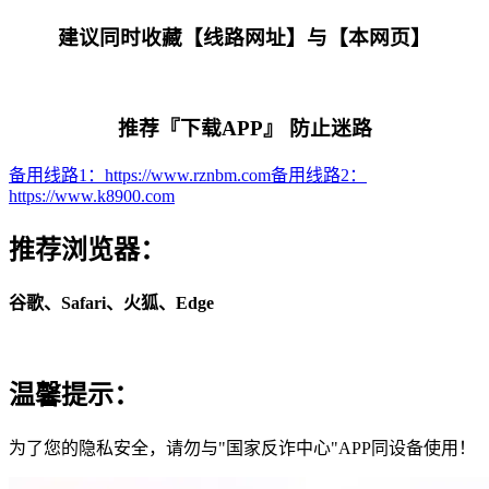
建议同时收藏【线路网址】与【本网页】
推荐『下载APP』 防止迷路
备用线路
1
：
https://www.rznbm.com
备用线路
2
：
https://www.k8900.com
推荐浏览器：
谷歌、Safari、火狐、Edge
温馨提示：
为了您的隐私安全，请勿与"国家反诈中心"APP同设备使用！