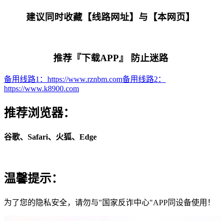
建议同时收藏【线路网址】与【本网页】
推荐『下载APP』 防止迷路
备用线路
1
：
https://www.rznbm.com
备用线路
2
：
https://www.k8900.com
推荐浏览器：
谷歌、Safari、火狐、Edge
温馨提示：
为了您的隐私安全，请勿与"国家反诈中心"APP同设备使用！