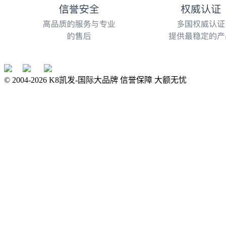
© 2004-
2026
K8凯发-国际大品牌 信誉保障 大额无忧