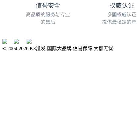
© 2004-
2026
K8凯发-国际大品牌 信誉保障 大额无忧